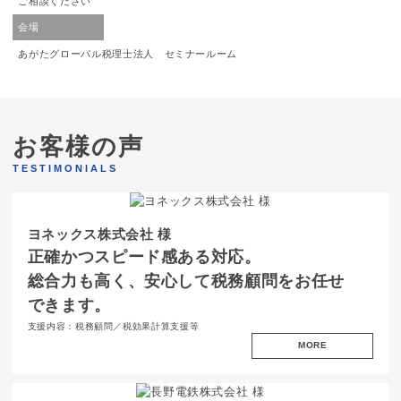
ご相談ください
会場
あがたグローバル税理士法人 セミナールーム
お客様の声
TESTIMONIALS
ヨネックス株式会社 様
正確かつ
スピード感ある
対応。
総合力も高く、
安心して
税務顧問
を
お任せ
できます。
支援内容：税務顧問／税効果計算支援等
MORE