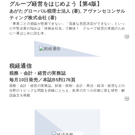
グループ経営をはじめよう【第4版】
あがたグローバル税理士法人 (著), アヴァンセコンサル
ティング株式会社 (著)
「事業ごとの損益が把握できない」「迅速な意思決定ができない」といっ
た中堅企業の悩みは「持株会社化」で解決！ グループ経営の実践のため
に一番はじめに読む本。
税経通信
税務・会計・経営の実務誌
毎月10日発売／本誌B5判176頁
税務・会計・経営の実務誌。財政・税制・会計・商法・経済・経営などの
分野のトピックな問題を的確にとらえ、欺界の方々の示唆に富む研究・解
説論文を掲載