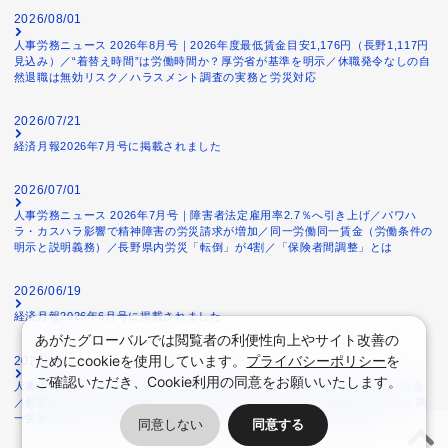
2026/08/01
人事労務ニュース 2026年8月号｜2026年度最低賃金目安1,176円（長野1,117円
見込み）／“着替え時間”は労働時間か？厚労省が基準を明示／休職発令なしの自
然退職は無効リスク／ハラスメント調査の実務と労災対応
2026/07/21
経済月報2026年7月号に掲載されました
2026/07/01
人事労務ニュース 2026年7月号｜障害者法定雇用率2.7％へ引き上げ／パワハ
ラ・カスハラ影響で精神障害の労災請求が増加／同一労働同一賃金（労働条件の
明示と説明義務）／長野県内労災「転倒」が4割／「保険者間調整」とは
2026/06/19
経済月報2026年6月号に掲載されました
あがたグローバルでは閲覧者の利便性向上やサイト改善の
ためにcookieを使用しています。
プライバシーポリシー
を
2026/06/01
ご確認いただき、Cookie利用の同意をお願いいたします。
人事労務ニュース 2026年6月号｜懲戒処分による「減給」の法的上限と注意点
／長野県内の熱中症死傷者が前年比2倍超に急増／外国人労働者の労災増加／同
一労働同一賃金（不合理な待遇差にあたるか）／2026年春季労使交渉
同意しない
同意する