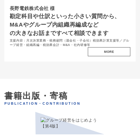
長野電鉄株式会社 様
勘定科目や
仕訳といった
小さい質問から、
M&Aや
グループ内
組織再編成など
の大きなお話まで
すべて
相談できます
支援内容：月次決算業務・税務顧問（親会社・子会社）税効果計算支援等／グル
ープ経営・組織再編・税効果会計・M&A・社内研修等
MORE
書籍出版・寄稿
PUBLICATION・CONTRIBUTION