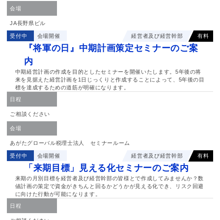
会場
JA長野県ビル
受付中
会場開催
経営者及び経営幹部
有料
『将軍の日』中期計画策定セミナーのご案
内
中期経営計画の作成を目的としたセミナーを開催いたします。5年後の将
来を見据えた経営計画を1日じっくりと作成することによって、5年後の目
標を達成するための道筋が明確になります。
日程
ご相談ください
会場
あがたグローバル税理士法人 セミナールーム
受付中
会場開催
経営者及び経営幹部
有料
「来期目標」見える化セミナーのご案内
来期の月別目標を経営者及び経営幹部の皆様とで作成してみませんか？数
値計画の策定で資金がきちんと回るかどうかが見える化でき、リスク回避
に向けた行動が可能になります。
日程