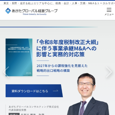
東京・長野・金沢を結ぶエリアを中心に、税務・会計・人事・労務・M&Aをトータルサポ