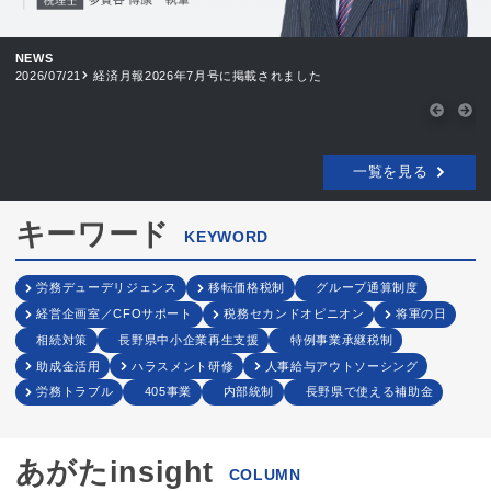
NEWS
2026/07/21
経済月報2026年7月号に掲載されました
20
一覧を見る
キーワード
KEYWORD
労務デューデリジェンス
移転価格税制
グループ通算制度
経営企画室／CFOサポート
税務セカンドオピニオン
将軍の日
相続対策
長野県中小企業再生支援
特例事業承継税制
助成金活用
ハラスメント研修
人事給与アウトソーシング
労務トラブル
405事業
内部統制
長野県で使える補助金
あがたinsight
COLUMN