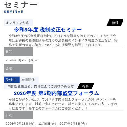
セミナー
SEMINAR
オンライン形式
無料
令和8年度 税制改正セミナー
令和8年度の税制改正は御社にどのような影響を与えるのでしょうか？今
年は所得税の基礎控除等の対応や消費税のインボイス制度の改正など、実
務で影響の大きい論点についても制度概要を解説しております。
日程
2026年6月25日(木)～
会場
受付中
会場開催
内部監査担当者、内部監査にご興味のある方
有料
2026年度 第5期内部監査フォーラム
毎回ご好評をいただいております内部監査フォーラムの第5期メンバーを
募集いたします。以前ご参加された方、新たに参加してみたい方、いずれ
も歓迎です！是非このフォーラムにご参加ください！
日程
2026年9月18日(金)、11月6日(金)、2027年2月5日(金)