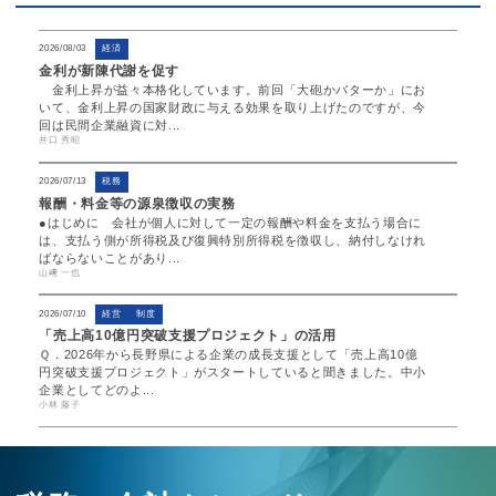
2026/08/03
経済
金利が新陳代謝を促す
金利上昇が益々本格化しています。前回「大砲かバターか」にお
いて、金利上昇の国家財政に与える効果を取り上げたのですが、今
回は民間企業融資に対...
井口 秀昭
2026/07/13
税務
報酬・料金等の源泉徴収の実務
●はじめに 会社が個人に対して一定の報酬や料金を支払う場合に
は、支払う側が所得税及び復興特別所得税を徴収し、納付しなけれ
ばならないことがあり...
山﨑 一也
2026/07/10
経営
制度
「売上高10億円突破支援プロジェクト」の活用
Ｑ．2026年から長野県による企業の成長支援として「売上高10億
円突破支援プロジェクト」がスタートしていると聞きました。中小
企業としてどのよ...
小林 藤子